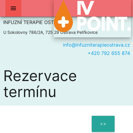
menu
INFUZNÍ TERAPIE OSTRAVA
U Sokolovny 786/2A, 725 29 Ostrava Petřkovice
info@infuzniterapieostrava.cz
+420 792 655 874
Rezervace
termínu
>>