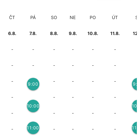
ČT
PÁ
SO
NE
PO
ÚT
S
6.8.
7.8.
8.8.
9.8.
10.8.
11.8.
12.
-
-
-
-
-
-
-
-
-
-
-
-
-
-
-
-
-
-
-
9:00
9:
3
3
-
-
-
-
-
10:00
10:
-
-
-
-
-
3
3
11:00
11:
-
-
-
-
-