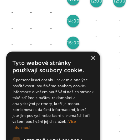
12:00
12:00
3
-
-
-
3
3
-
-
14:00
-
-
-
3
-
-
15:00
-
-
-
-
-
3
×
-
-
-
Tyto webové stránky
-
-
-
používají soubory cookie.
-
-
-
-
K personalizaci obsahu, reklam a analýze
-
-
návštěvnosti používáme soubory cookie.
Informace o vašem používání našich stránek
-
-
-
-
také sdílíme s našimi reklamními a
-
-
analytickými partnery, kteří je mohou
-
-
-
kombinovat s dalšími informacemi, které
-
jste jim poskytli nebo které shromáždili při
-
-
vašem používání jejich služeb.
Více
-
informací
-
-