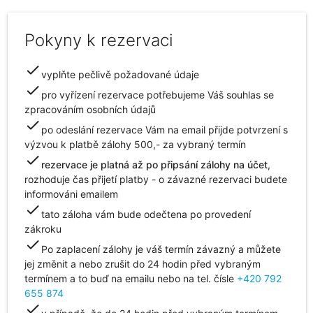
Pokyny k rezervaci
check
vyplňte pečlivě požadované údaje
check
pro vyřízení rezervace potřebujeme Váš souhlas se
zpracováním osobních údajů
check
po odeslání rezervace Vám na email přijde potvrzení s
výzvou k platbě zálohy 500,- za vybraný termín
check
rezervace je platná až po připsání zálohy na účet
,
rozhoduje čas přijetí platby - o závazné rezervaci budete
informováni emailem
check
tato záloha vám bude odečtena po provedení
zákroku
check
Po zaplacení zálohy je váš termín závazný a můžete
jej změnit a nebo zrušit do 24 hodin před vybraným
termínem a to buď na emailu
nebo na tel. čísle
+420 792
655 874
check