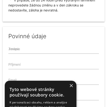
v případě, že do 24 hodin před vybraným termínem
neprovedete žádnou změnu a v den zákroku se
nedostavíte, záloha je nevratná.
Povinné údaje
Terapie
Jméno
Příjmení
Email
×
Tyto webové stránky
používají soubory cookie.
Telefon
K personalizaci obsahu, reklam a analýze
návštěvnosti používáme soubory cookie.