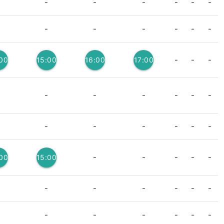
-
-
-
-
-
-
-
-
-
-
-
-
-
-
-
:00
15:00
16:00
17:00
3
3
3
3
-
-
-
-
-
-
-
-
-
-
-
-
-
-
-
-
-
:00
15:00
3
3
-
-
-
-
-
-
-
-
-
-
-
-