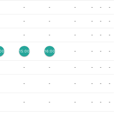
-
-
-
-
-
-
-
-
-
-
-
-
-
-
-
-
-
-
-
-
-
-
:00
15:00
16:00
3
3
3
-
-
-
-
-
-
-
-
-
-
-
-
-
-
-
-
-
-