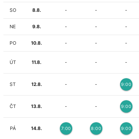
SO
8.8.
-
-
-
NE
9.8.
-
-
-
PO
10.8.
-
-
-
ÚT
11.8.
-
-
-
ST
12.8.
-
-
9:00
3
ČT
13.8.
-
-
9:00
3
PÁ
14.8.
7:00
8:00
9:00