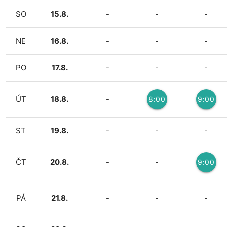
2
3
3
SO
15.8.
-
-
-
NE
16.8.
-
-
-
PO
17.8.
-
-
-
ÚT
18.8.
-
8:00
9:00
3
3
ST
19.8.
-
-
-
ČT
20.8.
-
-
9:00
3
PÁ
21.8.
-
-
-