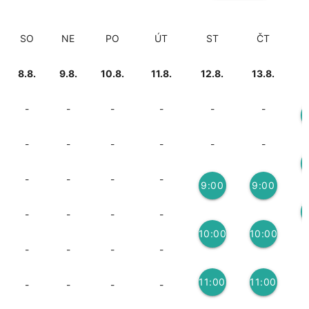
SO
NE
PO
ÚT
ST
ČT
8.8.
9.8.
10.8.
11.8.
12.8.
13.8.
1
-
-
-
-
-
-
7
-
-
-
-
-
-
8
-
-
-
-
9:00
9:00
9
3
3
-
-
-
-
10:00
10:00
-
-
-
-
3
3
11:00
11:00
-
-
-
-