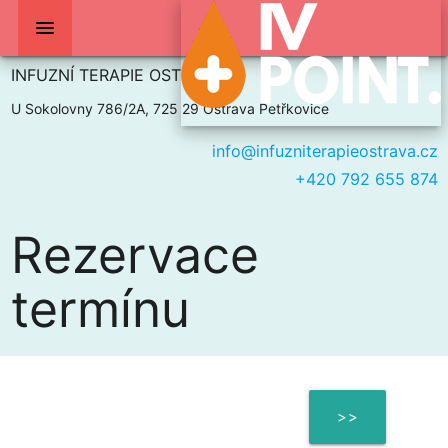
menu
INFUZNÍ TERAPIE OSTRAVA
U Sokolovny 786/2A, 725 29 Ostrava Petřkovice
info@infuzniterapieostrava.cz
+420 792 655 874
Rezervace
termínu
>>